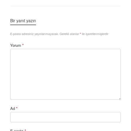
Bir yanıt yazın
E-posta adresiniz yayınlanmayacak.
Gerekli alanlar
*
ile işaretlenmişlerdir
Yorum
*
Ad
*
E-posta
*