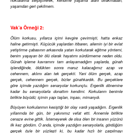
noktalarına serpiştirerek, kendime yaşama alanı bırakmadan,
yaşamdan geri çekilmem.
Vak’a Örneği 2:
Ölüm korkusu, yıllarca içimi kevgire çevirmişti, hatta enkaz
haline getirmişti. Küçücük yaşlardan itibaren, ailemin iyi bir evlat
yetiştirme çabasının arkasında yatan korkutarak eğitme yöntemi,
benim yaşayan bir ölü olarak hayatımı sürdürmeme neden oldu.
Günah işleme kavramını tam anlayamadığım yaşlarda, günah
işlendiğinde, öldükten sonra maruz kalacağımız azap ve
cehennem, aklımı alan tek gerçekti. Yani ölüm gerçek, azap
gerçek, cehennem gerçek, bizler günahkardık. Bu gerçeklere
göre içimde yazdığım senaryolar korkunçtu. Ergenlik dönemine
kadar bu senaryolarla donattım kendimi. Korkularım benimle
birlikte büyüdü; içimin yapı taşları, inşası, mimarıydı.
Büyüyen korkularımın kesiştiği bir olay vardı yaşadığım. Ergenlik
yıllarımda bir gün, bir yakınımız vefat etti. Annemle birlikte
cenaze evine gittik. İstemeyerek de olsa ölen bir insanın yüzünü
ilk kez gördüm. O anda, içimde yazdığım senaryolarla, gördüğüm
gerçek öyle bir yüzleşti ki, bu kadar hızlı bir çarpılmayı