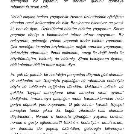
ağırlaşmış bir yaşamın, bir sonraki gününü görmeye
tahammülsüzüm artık.
Üzücü olayları herkes yaşayabilir. Herkes üzüntüsünün ağırlığının
altından nasıl kalkacağını da bilir. Bazılarımız bilemiyor ne yazık
ki, ben de öyle.. Üzüntülerimi biriktire biriktire yaşıyorum. Sonra
geçmişe dönüp o birikimlerimi tekrar tekrar sayıyorum. Bir
bakıyorum, geleceğe yatırım yapacak kadar birikim yapmışım.
Çok sevdiğim insanları kaybetmişim, sağlık sorunları yaşamışım,
haksızlığa uğramışım, ihmal edilmişim, sevgi ile değil baskı ile
büyütülmüşüm, birikmiş de birikmiş. Şimdi bekliyorum öylece,
birikimlerime birikim katar mıyım diye.
En çok da çaresiz bir hastalığın pençesine düşmek gibi olumsuz
bir beklentim var. Geçmişte yaşadığım bir rahatsızlık nedeniyle
böyle bir tehlikenin eşiğinden döndüm. Doktorum talihsiz bir
şekilde “biyopsi sonuçlarını eline almadan rahat uyuma”
dediğinde, tırmanmaya çalıştığım moral basamaklarından hızla
geriye düşerek yere kapandım. O gün zihnim karardı. Biyopsi
sonuçları temiz çıksa da, bugün zihnimde hala olumsuz
düşünceler… Nerede o herkeste gördüğüm yaşama sevinci,
nerede o gezip eğlenmeler?! Bitkinim, kederliyim, umutsuzum,
en önemlisi de geçmiş üzüntüleri, geleceğin bilinmeyen