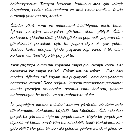
beklemiyordum. Titreyen bedenim, korkunun ateş gibi yaktığı
duygularım, hadsiz düşüncelerim ve artık hiçbir tesellinin fayda
etmediği yaşayan ölü, kendim…
Ölünün yüzü, azap ve cehennemi izlettiriyordu sanki bana.
İçimde yazdığım senaryoları gösteren ekran gibiydi. Ölüm
korkusunu şiddetlendirdi, şiddeti günlerce geçmedi, yaşamın tüm
güzelliklerini perdeledi, öyle ki, yaşam diye bir şey yoktu.
Sadece korku dünyası içinde yaşayan kişi vardı. Artık ölüm
korkusu var, “ben” diye bir şey yoktu.
Yıllar geçtikçe içimin her köşesine mayın gibi yerleşti korku. Her
cenazede bir mayın patladı. Enkaz üstüne enkaz… Ölen ben
miydim, diğerleri mi? Yaşam sürüp gidiyordu, ama ben yaşamın
neresinde vardım? Daha doğrusu kendimi tanımlamam gerekirse;
içimde yazdığım senaryolar, devamlı ölüm korkusu, yaşamı
sırtlanamayan bir beden ve tek muhatabım ölüler…
İlk yaşadığım cenaze evindeki korkum yüzünden bir daha asla
düzelemedim. Korkularım büyüdü, ben küçüldüm. Ölüm denilen
gerçek bir gün benim için de gerçek olacak. Böyle bir gerçek yok
diyebilir mi kimse bana? Kim teselli edebilir beni? Korkularımı kim
giderebilir? Her gün, bir sonraki gelecek günlere kendimi gömmek